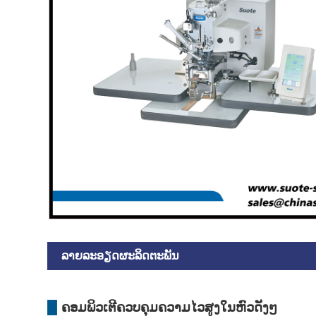
ລາຍ​ລະ​ອຽດ​ຜະ​ລິດ​ຕະ​ພັນ
ຄອມພິວເຕີຄວບຄຸມຄວາມໄວສູງໃນຫົວດັງໆ