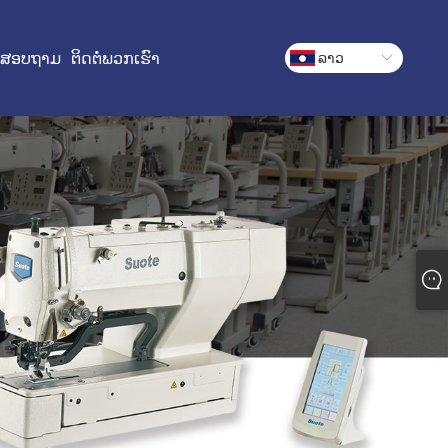
່ງສອບຖາມ
ຕິດຕໍ່ພວກເຮົາ
ລາວ