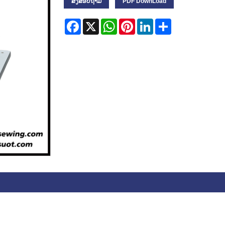
ສົ່ງສອບຖາມ
PDF DownLoad
Facebook
X
WhatsApp
Pinterest
LinkedIn
Share