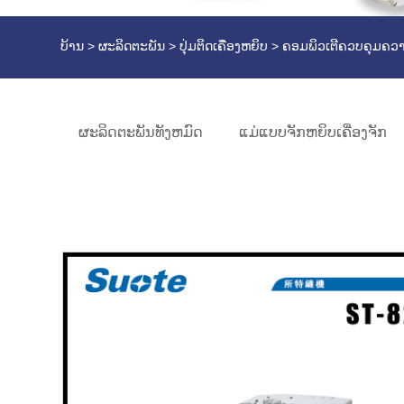
ບ້ານ
>
ຜະລິດຕະພັນ
>
ປຸ່ມຕິດເຄື່ອງຫຍິບ
> ຄອມພິວເຕີຄວບຄຸມຄວາ
ຜະລິດຕະພັນທັງຫມົດ
ແມ່ແບບຈັກຫຍິບເຄື່ອງຈັກ