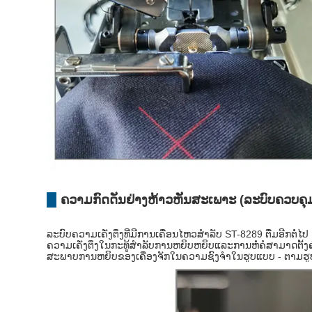
ຄວາມກົດດັນຢ່າງຫ້າວຫັນສະເພາະ (ລະບົບຄວບຄຸ
ລະບົບຄວາມເຄັ່ງຕຶງທີ່ມີການເຄື່ອນໄຫວສໍາລັບ ST-8289 ຕື່ມອີກຕໍ່ໄປ
ຄວາມເຄັ່ງຕຶງໃນກະທູ້ສໍາລັບການຫຍິບຫຍິບແລະການຫໍ່ຄໍສາມາດຕັ
ສະພາບການຫຍິບຂອງເຄື່ອງຈັກໃນຄວາມຊົງຈໍາໃນຮູບແບບ - ຕາມຮູ