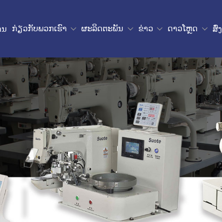
ກ່ຽວ​ກັບ​ພວກ​ເຮົາ
ຜະລິດຕະພັນ
ຂ່າວ
ດາວໂຫຼດ
ານ
ສົ