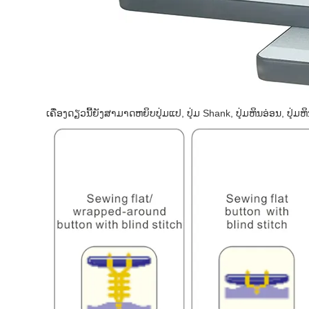
ເຄື່ອງດຽວນີ້ຍັງສາມາດຫຍິບປຸ່ມແປ, ປຸ່ມ Shank, ປຸ່ມຫິນອ່ອນ, ປຸ່ມຫ