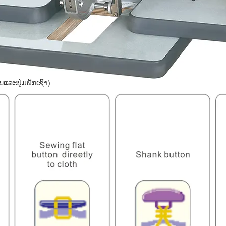
ິນແລະປຸ່ມພັກເຊົາ).