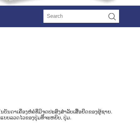
ັນດາເຄື່ອງຫໍ່ຄໍທີ່ມີຈຸດປະສົງສໍາລັບເສື້ອຍືດຂອງຜູ້ຊາຍ.
ບບລວດໄວຂອງປຸ່ມທີ່ຈະຫຍິບ, ປຸ່ມ.