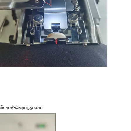
ິບາຍສໍາລັບທຸກໆຮູບແບບ.