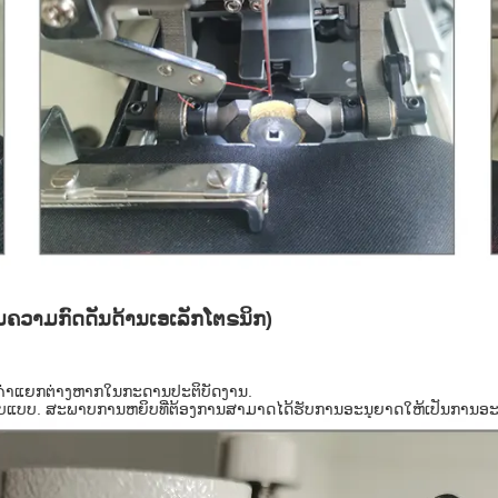
ມຄວາມກົດດັນດ້ານເອເລັກໂຕຣນິກ)
້ງຄ່າແຍກຕ່າງຫາກໃນກະດານປະຕິບັດງານ.
ບແບບ. ສະພາບການຫຍິບທີ່ຕ້ອງການສາມາດໄດ້ຮັບການອະນຸຍາດໃຫ້ເປັນການອະທ