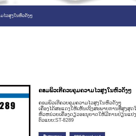
ມໄວສູງໃນຫົວດັງໆ
ຄອມພິວເຕີຄວບຄຸມຄວາມໄວສູງໃນຫົວດັງໆ
ຄອມພິວເຕີຄວບຄຸມຄວາມໄວສູງໃນຫົວດັງໆ
ເຄື່ອງໄດ້ສະແດງໃຫ້ເຫັນເຖິງສະພາບການທີ່ສູງສຸດໃນບ
ຫົວຫນ່ວຍເຄື່ອງດຽວອະນຸຍາດໃຫ້ມີການປ່ຽນແປງແ
ຕົວແບບ:ST-8289