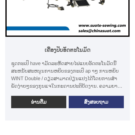
ເຄື່ອງປັບອັດຕະໂນມັດ
ຊຸດກະເປົ have າມັດລະຫັດສາຍໄຟແບບອັດຕະໂນມັດນີ້
ສະຫນັບສະຫນູນການຫຍິບຂອງກະເປົ ap າໆ ການຫຍິບ
WINT Double / ດຽວສາມາດປ່ຽນແປງໄດ້ໂດຍການສໍາ
ພັດງ່າຍໆຂອງກຸນແຈໃນກະດານປະຕິບັດງານ. ຄວາມຍາວ
ຂອງການຫຍິບຂະຫຍາຍ (18mm-220mm) ສໍາຜັດການ
ປະຕິບັດງານຫນ້າຈໍ SUTOTE ແມ່ນຜູ້ຜະລິດມືອາຊີບຂອງ
ອ່ານ​ຕື່ມ
ສົ່ງສອບຖາມ
ອັດຕະໂນມັດຫົວ welting ເຄື່ອງທີ່ມີຄວາມເອົາໃຈໃສ່. ຄວາມ
ຊໍານານດ້ານວິຊາຊີບຂອງພວກເຮົາໃນການຜະລິດເຄື່ອງພົ່ນ
ອັດຕະໂນມັດໂດຍອັດຕະໂນມັດ