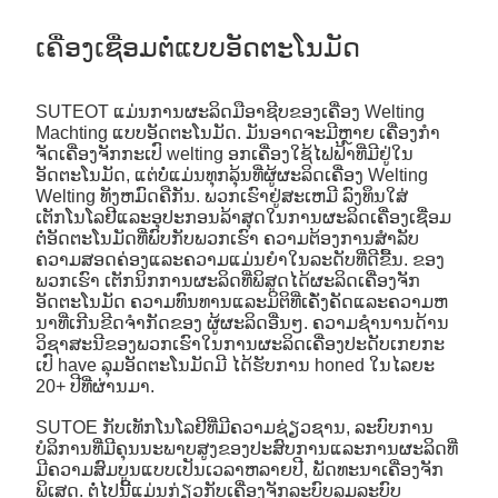
ເຄື່ອງເຊື່ອມຕໍ່ແບບອັດຕະໂນມັດ
SUTEOT ແມ່ນການຜະລິດມືອາຊີບຂອງເຄື່ອງ Welting
Machting ແບບອັດຕະໂນມັດ. ມັນອາດຈະມີຫຼາຍ ເຄື່ອງກໍາ
ຈັດເຄື່ອງຈັກກະເປົ welting ອກເຄື່ອງໃຊ້ໄຟຟ້າທີ່ມີຢູ່ໃນ
ອັດຕະໂນມັດ, ແຕ່ບໍ່ແມ່ນທຸກລຸ້ນທີ່ຜູ້ຜະລິດເຄື່ອງ Welting
Welting ທັງຫມົດຄືກັນ. ພວກເຮົາຢູ່ສະເຫມີ ລົງທຶນໃສ່
ເຕັກໂນໂລຢີແລະອຸປະກອນລ້າສຸດໃນການຜະລິດເຄື່ອງເຊື່ອມ
ຕໍ່ອັດຕະໂນມັດທີ່ພົບກັບພວກເຮົາ ຄວາມຕ້ອງການສໍາລັບ
ຄວາມສອດຄ່ອງແລະຄວາມແມ່ນຍໍາໃນລະດັບທີ່ດີຂື້ນ. ຂອງ
ພວກເຮົາ ເຕັກນິກການຜະລິດທີ່ພິສູດໄດ້ຜະລິດເຄື່ອງຈັກ
ອັດຕະໂນມັດ ຄວາມທົນທານແລະມິຕິທີ່ເຄັ່ງຄັດແລະຄວາມຫ
ນາທີ່ເກີນຂີດຈໍາກັດຂອງ ຜູ້ຜະລິດອື່ນໆ. ຄວາມຊໍານານດ້ານ
ວິຊາສະນີຂອງພວກເຮົາໃນການຜະລິດເຄື່ອງປະດັບເກຍກະ
ເປົ have ລຸມອັດຕະໂນມັດມີ ໄດ້ຮັບການ honed ໃນໄລຍະ
20+ ປີທີ່ຜ່ານມາ.
SUTOE ກັບເທັກໂນໂລຢີທີ່ມີຄວາມຊ່ຽວຊານ, ລະບົບການ
ບໍລິການທີ່ມີຄຸນນະພາບສູງຂອງປະສົບການແລະການຜະລິດທີ່
ມີຄວາມສົມບູນແບບເປັນເວລາຫລາຍປີ, ພັດທະນາເຄື່ອງຈັກ
ພິເສດ. ຕໍ່ໄປນີ້ແມ່ນກ່ຽວກັບເຄື່ອງຈັກລະບົບລຸມລະບົບ