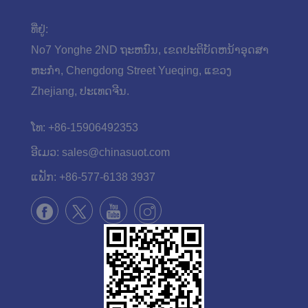
ທີ່ຢູ່:
No7 Yonghe 2ND ຖະ​ຫນົນ​, ເຂດ​ປະ​ຕິ​ບັດ​ຫນ້າ​ອຸດ​ສາ​
ຫະ​ກໍາ​, Chengdong Street Yueqing​, ແຂວງ
Zhejiang​, ປະ​ເທດ​ຈີນ​.
ໂທ:
+86-15906492353
ອີເມວ:
sales@chinasuot.com
ແຟັກ:
+86-577-6138 3937