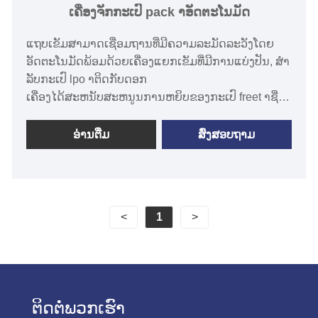
ເຄື່ອງຈັກກະເປົ pack າອັດຕະໂນມັດ
ແຖບເຂັມສາມາດເຊື່ອມຖານທີ່ມີຄວາມລະມັດລະວັງໂດຍ
ອັດຕະໂນມັດພ້ອມດ້ວຍເຄື່ອງແຍກເຂັມທີ່ມີການແບ່ງປັນ, ສໍາ
ລັບກະເປົ lpo າຕິດກັບດອກ
ເຄື່ອງໄດ້ສະຫນັບສະຫນູນການຫຍິບຂອງກະເປົ freet າຊື່
(ມີກະເປົ and າຫຼືກະເປົ anted າໃສ່ຊຸດໃສ່ຊຸດ, ເສື້ອກັນຫ
ນາວແລະກາງເກງ.
ອ່ານ​ຕື່ມ
ສົ່ງສອບຖາມ
· setwing wed / ດຽວສາມາດປ່ຽນແປງໄດ້ໂດຍການສໍາ
ພັດງ່າຍໆຂອງກຸນແຈໃນກະດານປະຕິບັດງານ.
·ຄວາມຍາວຂອງການຫຍິບຂະຫນາດ (18mm-220mm)
·ສໍາລອງການປະຕິບັດງານຫນ້າຈໍ
<
1
>
ຕິດ​ຕໍ່​ພວກ​ເຮົາ