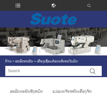
ບ້ານ
>
ຜະລິດຕະພັນ
> ເຄື່ອງເຊື່ອມຕໍ່ແບບອັດຕະໂນມັດ
ຜະລິດຕະພັນທັງຫມົດ
ແມ່ແບບຈັກຫຍິບເຄື່ອງຈັກ