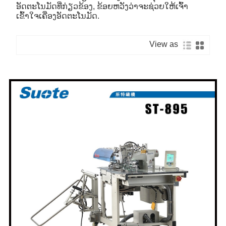
ອັດຕະໂນມັດທີ່ກ່ຽວຂ້ອງ, ຂ້ອຍຫວັງວ່າຈະຊ່ວຍໃຫ້ເຈົ້າ
ເຂົ້າໃຈເຄື່ອງອັດຕະໂນມັດ.
View as