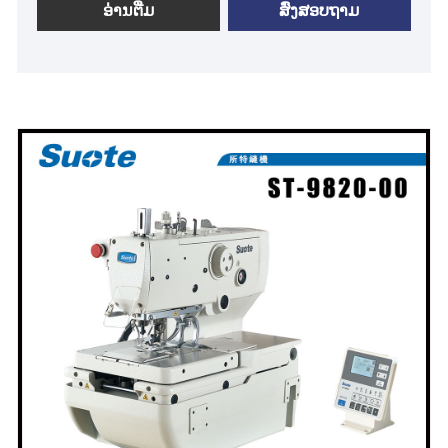
ST-9820-01 · ເພີ່ມປະສິດທິພາບການຜະລິດດ້ວຍຄວາມໄວ
ອ່ານ​ຕື່ມ
ສົ່ງສອບຖາມ
ສູງສຸດ 2,500 sti / ນາທີ · stitches ລະອຽດທີ່ມີຈຸດ stitch
ຄວາມແມ່ນຍໍາສູງ ·ກະເປົ໋າແຂນຂະຫນາດໃຫຍ່ຊ່ວຍໃຫ້
ການຈັດການວັດສະດຸທີ່ລຽບງ່າຍ · ການ​ບໍາ​ລຸງ​ຮັກ​ສາ​ງ່າຍ​
ດາຍ​ ·ແຜງປະຕິບັດງານທີ່ງ່າຍຕໍ່ການໃຊ້ສໍາລັບທຸກຄົນ