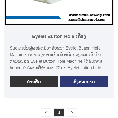
Eyelet Button Hole ເຄື່ອງ
Suote ເປັນຜູ້ຜະລິດມືອາຊີບຂອງ Eyelet Button Hole
Machine. ຄວາມຊໍານານເປັນມືອາຊີບຂອງພວກເຮົາໃນ
ການຜະລິດ Eyelet Button Hole Machine ໄດ້ຮັບການ
honed ໃນໄລຍະທີ່ຜ່ານມາ 20+ ປີ.Eyelet button hole
machine Introduction · ເພີ່ມປະສິດທິພາບການຜະລິດ
ດ້ວຍຄວາມໄວສູງສຸດ 2,500 sti / ນາທີ · stitches ລະອຽດທີ່
ອ່ານ​ຕື່ມ
ສົ່ງສອບຖາມ
ມີຈຸດ stitch ຄວາມແມ່ນຍໍາສູງ ·ກະເປົ໋າແຂນຂະຫນາດ
ໃຫຍ່ຊ່ວຍໃຫ້ການຈັດການວັດສະດຸທີ່ລຽບງ່າຍ · ການ​ບໍາ​ລຸງ​
ຮັກ​ສາ​ງ່າຍ​ດາຍ​ ·ແຜງປະຕິບັດງານທີ່ງ່າຍຕໍ່ການໃຊ້ສໍາລັບ
ທຸກຄົນ
<
1
>