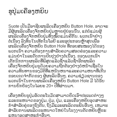
ຮູປຸ່ມເຄື່ອງຫຍິບ
Suote ເປັນມືອາຊີບຜະລິດເຄື່ອງຫຍິບ Button Hole. ອາດຈະ
ມີຜູ້ຜະລິດເຄື່ອງຈັກຫຍິບປຸ່ມຫຼາຍຢູ່ບ່ອນນັ້ນ, ແຕ່ບໍ່ແມ່ນຜູ້
ຜະລິດເຄື່ອງຈັກຫຍິບປຸ່ມທັງໝົດແມ່ນຄືກັນ. ພວກເຮົາຢ່າງ
ຕໍ່ເນື່ອງ ລົງທຶນໃນເທັກໂນໂລຍີ ແລະອຸປະກອນຫຼ້າສຸດເພື່ອ
ຜະລິດເຄື່ອງຈັກຫຍິບ Button Hole ທີ່ຕອບສະໜອງໄດ້ຂອງ
ພວກເຮົາ ຄວາມຕ້ອງການສໍາລັບຄວາມສອດຄ່ອງແລະຄວາມ
ແມ່ນຍໍາໃນລະດັບການປັບປຸງຢ່າງຕໍ່ເນື່ອງ. ຂອງພວກເຮົາ
ເຕັກນິກການຜະລິດທີ່ພິສູດແລ້ວຊໍ້າແລ້ວຊໍ້າອີກຜະລິດ
ເຄື່ອງຈັກຫຍິບປຸ່ມຮູດ້ວຍຄວາມຖືກຕ້ອງຢ່າງບໍ່ຫນ້າເຊື່ອໃນ
ຄວາມທົນທານຂອງມິຕິທີ່ແຫນ້ນຫນາແລະຄວາມຫນາທີ່ເກີນ
ຂອບເຂດຈໍາກັດຂອງ ຜູ້ຜະລິດອື່ນໆ. ຄວາມຊ່ຽວຊານຂອງ
ພວກເຮົາໃນການຜະລິດເຄື່ອງຫຍິບ Button Hole ມີ ໄດ້ຮັບ
ການຍົກຍ້ອງໃນໄລຍະ 20+ ປີທີ່ຜ່ານມາ.
ເຄື່ອງຫຍິບຮູປຸ່ມອັດຕະໂນມັດສາມາດຍຶດເອົາປະເພດຕ່າງໆ
ແລະຂະຫນາດຂອງປຸ່ມ, ປຸ່ມ, ປຸ່ມ, ແລະເຄື່ອງຫຍິບອຸດສາຫະ
ກໍາສໍາລັບຄູ່ຂອງຖົງຕີນ, ຖົງມືແລະຜະລິດຕະພັນອື່ນໆ. ເຫມາະ
ສໍາລັບການຜະລິດຂະຫນາດໃຫຍ່ໃນໂຮງງານຕັດຫຍິບຫຼືຂະ
ແຫນງອຸດສາຫະກໍາອື່ນໆ.