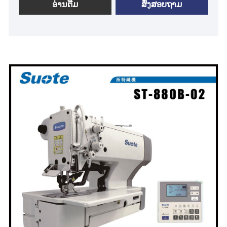
hole ST-880B-03 Introduction ·Perfect sewing
ອ່ານ​ຕື່ມ
ສົ່ງສອບຖາມ
finishes ·Operator-friendly ·High productivity
·Environment-conscious