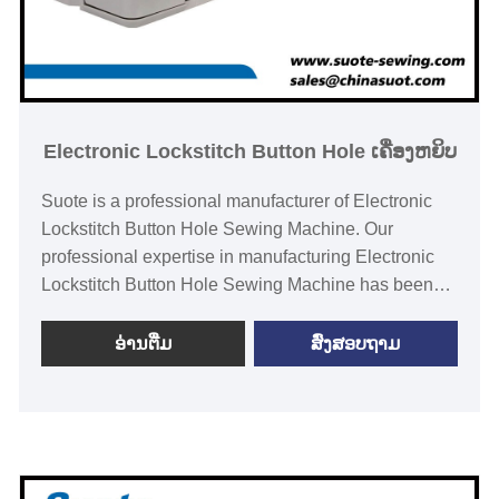
Electronic Lockstitch Button Hole ເຄື່ອງຫຍິບ
Suote is a professional manufacturer of Electronic
Lockstitch Button Hole Sewing Machine. Our
professional expertise in manufacturing Electronic
Lockstitch Button Hole Sewing Machine has been
honed over the past 20+ years.Suote with
specialized technologu, high-quality service system
ອ່ານ​ຕື່ມ
ສົ່ງສອບຖາມ
of perfection and production experience for many
years, develops the special machinery. The
following is about Electronic Lockstitch Button Hole
Sewing Machine related, I hope to help you better
understand Electronic Lockstitch Button Hole