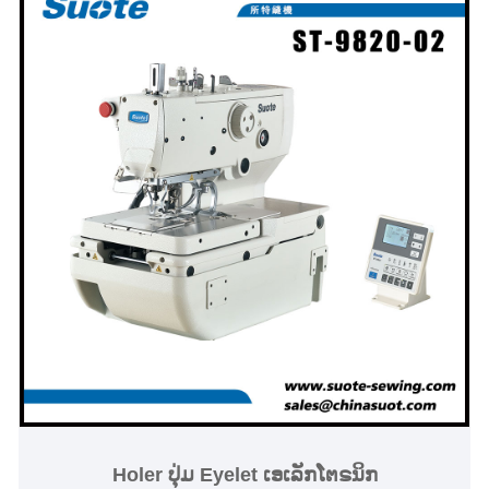
Sewing Machine.
Holer ປຸ່ມ Eyelet ເອເລັກໂຕຣນິກ