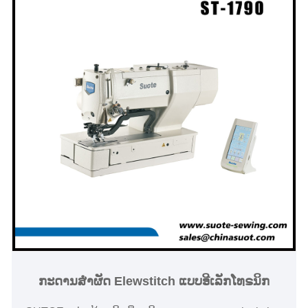
ກະດານສໍາຜັດ Elewstitch ແບບອີເລັກໂທຣນິກ