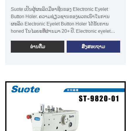
Suote ເປັນຜູ້ຜະລິດມືອາຊີບຂອງ Electronic Eyelet
Button Holer. ຄວາມຊ່ຽວຊານຂອງພວກເຮົາໃນການ
ຜະລິດ Electronic Eyelet Button Holer ໄດ້ຮັບການ
honed ໃນໄລຍະທີ່ຜ່ານມາ 20+ ປີ. Electronic eyelet
button holer, ພິເສດສໍາລັບ jeans, ST-9820-02 · ເພີ່ມ
ປະສິດທິພາບການຜະລິດດ້ວຍຄວາມໄວສູງສຸດ 2,500 sti /
ອ່ານ​ຕື່ມ
ສົ່ງສອບຖາມ
ນາທີ · stitches ລະອຽດທີ່ມີຈຸດ stitch ຄວາມແມ່ນຍໍາສູງ
·ກະເປົ໋າແຂນຂະຫນາດໃຫຍ່ຊ່ວຍໃຫ້ການຈັດການວັດສະດຸ
ທີ່ລຽບງ່າຍ · ການ​ບໍາ​ລຸງ​ຮັກ​ສາ​ງ່າຍ​ດາຍ​ ·ແຜງປະຕິບັດງານ
ທີ່ງ່າຍຕໍ່ການໃຊ້ສໍາລັບທຸກຄົນ