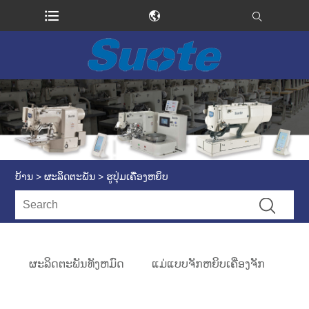
ບ້ານ
>
ຜະລິດຕະພັນ
> ຮູປຸ່ມເຄື່ອງຫຍິບ
ຜະລິດຕະພັນທັງຫມົດ
ແມ່ແບບຈັກຫຍິບເຄື່ອງຈັກ