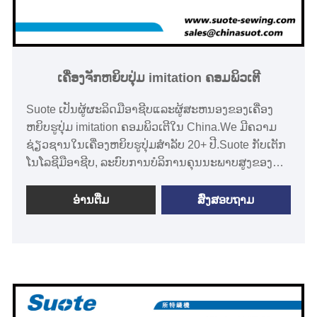
ເຄື່ອງຈັກຫຍິບປຸ່ມ imitation ຄອມພິວເຕີ
Suote ເປັນຜູ້ຜະລິດມືອາຊີບແລະຜູ້ສະຫນອງຂອງເຄື່ອງ
ຫຍິບຮູປຸ່ມ imitation ຄອມພິວເຕີໃນ China.We ມີຄວາມ
ຊ່ຽວຊານໃນເຄື່ອງຫຍິບຮູປຸ່ມສໍາລັບ 20+ ປີ.Suote ກັບເຕັກ
ໂນໂລຊີມືອາຊີບ, ລະບົບການບໍລິການຄຸນນະພາບສູງຂອງທີ່
ສົມບູນແບບແລະປະສົບການການຜະລິດສໍາລັບເວລາຫຼາຍປີ,
ພັດທະນາເຄື່ອງຈັກພິເສດ. ຕໍ່ໄປນີ້ແມ່ນກ່ຽວກັບຂໍ້ມູນລາຍ
ອ່ານ​ຕື່ມ
ສົ່ງສອບຖາມ
ລະອຽດຂອງຜະລິດຕະພັນແລະຂໍ້ກໍາຫນົດເພື່ອຊ່ວຍໃຫ້
ທ່ານເຂົ້າໃຈດີຂື້ນຂອງເຄື່ອງຈັກເພື່ອໃຫ້ເຫມາະສົມກັບ
ຄວາມຕ້ອງການຂອງທ່ານ.