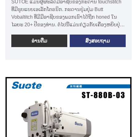
SUTOE ແມ່ນຜູ້ຜະລິດມືອາຊີບຂອງກະດານ touchstitch
ທີ່ມີຮູບແບບເອເລັກໂຕຣນິກ. ກະດານປຸ່ມປຸ່ມ Butt
Vobaltitch ທີ່ມີມືອາຊີບຂອງພວກເຮົາໄດ້ຖືກ honed ໃນ
ໄລຍະ 20+ ປີຂອງທ່ານ. ຕໍ່ໄປນີ້ແມ່ນກ່ຽວກັບເຄື່ອງຫຍິບປຸ່ມ
ທີ່ໃຊ້ໃນເອເລັກໂຕຣນິກທີ່ກ່ຽວຂ້ອງ, ຂ້າພະເຈົ້າຫວັງວ່າຈະ
ຊ່ວຍໃຫ້ທ່ານເຂົ້າໃຈທ່ານເຂົ້າໃຈເຄື່ອງຈັກຫຍິບປຸ່ມກົດປຸ່ມທີ່
ອ່ານ​ຕື່ມ
ສົ່ງສອບຖາມ
ດີທີ່ສຸດ.