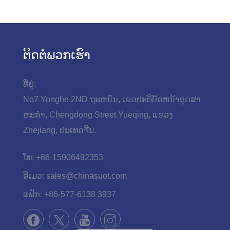
ຕິດ​ຕໍ່​ພວກ​ເຮົາ
ທີ່ຢູ່:
No7 Yonghe 2ND ຖະ​ຫນົນ​, ເຂດ​ປະ​ຕິ​ບັດ​ຫນ້າ​ອຸດ​ສາ​
ຫະ​ກໍາ​, Chengdong Street Yueqing​, ແຂວງ
Zhejiang​, ປະ​ເທດ​ຈີນ​.
ໂທ:
+86-15906492353
ອີເມວ:
sales@chinasuot.com
ແຟັກ:
+86-577-6138 3937