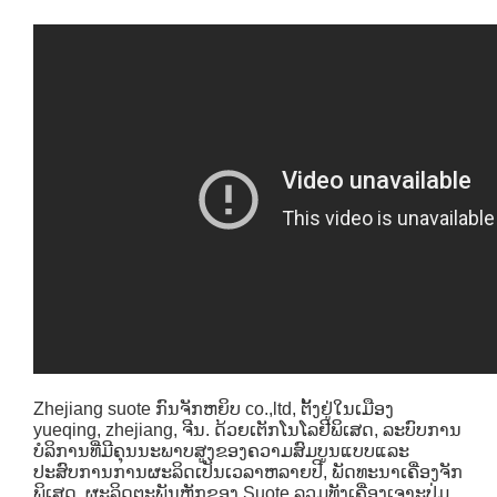
Zhejiang suote ກົນຈັກຫຍິບ co.,ltd, ຕັ້ງຢູ່ໃນເມືອງ
yueqing, zhejiang, ຈີນ. ດ້ວຍເຕັກໂນໂລຢີພິເສດ, ລະບົບການ
ບໍລິການທີ່ມີຄຸນນະພາບສູງຂອງຄວາມສົມບູນແບບແລະ
ປະສົບການການຜະລິດເປັນເວລາຫລາຍປີ, ພັດທະນາເຄື່ອງຈັກ
ພິເສດ. ຜະລິດຕະພັນຫຼັກຂອງ Suote ລວມທັງເຄື່ອງເຈາະປຸ່ມ