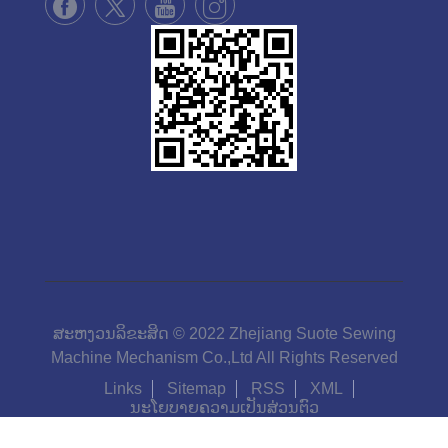
ສະຫງວນລິຂະສິດ © 2022 Zhejiang Suote Sewing
Machine Mechanism Co.,Ltd All Rights Reserved
Links
Sitemap
RSS
XML
ນະໂຍບາຍຄວາມເປັນສ່ວນຕົວ