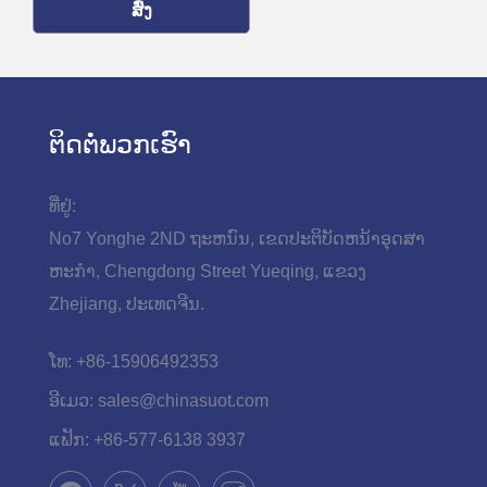
ສົ່ງ
ຕິດ​ຕໍ່​ພວກ​ເຮົາ
ທີ່ຢູ່:
No7 Yonghe 2ND ຖະ​ຫນົນ​, ເຂດ​ປະ​ຕິ​ບັດ​ຫນ້າ​ອຸດ​ສາ​
ຫະ​ກໍາ​, Chengdong Street Yueqing​, ແຂວງ
Zhejiang​, ປະ​ເທດ​ຈີນ​.
ໂທ:
+86-15906492353
ອີເມວ:
sales@chinasuot.com
ແຟັກ:
+86-577-6138 3937