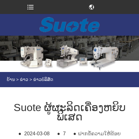
ບ້ານ
>
ຂ່າວ
>
ຂ່າວບໍລິສັດ
Suote ຜູ້ຜະລິດເຄື່ອງຫຍິບ
ພິເສດ
●
2024-03-08
●
7
●
ຝາກຂໍ້ຄວາມໃຫ້ຂ້ອຍ