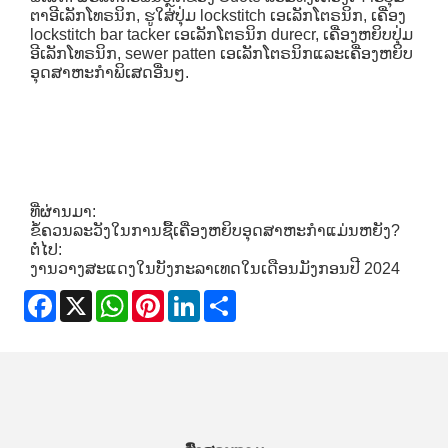
ຕາອີເລັກໂທຣນິກ, ຮູໃສ່ປຸ່ມ lockstitch ເອເລັກໂຕຣນິກ, ເຄື່ອງ
lockstitch bar tacker ເອເລັກໂຕຣນິກ durecr, ເຄື່ອງຫຍິບປຸ່ມ
ອີເລັກໂທຣນິກ, sewer patten ເອເລັກໂຕຣນິກແລະເຄື່ອງຫຍິບ
ອຸດສາຫະກໍາພິເສດອື່ນໆ.
ທີ່ຜ່ານມາ:
ຂໍ້ຄວນລະວັງໃນການຊື້ເຄື່ອງຫຍິບອຸດສາຫະກໍາແມ່ນຫຍັງ?
ຕໍ່ໄປ:
ງານວາງສະແດງໃນບັງກະລາເທດໃນເດືອນມັງກອນປີ 2024
Facebook
X
WhatsApp
Pinterest
LinkedIn
Share