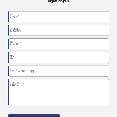
ສົ່ງສອບຖາມ